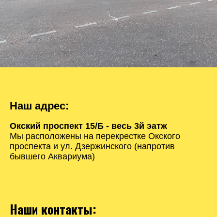
Наш адрес:
Окский проспект 15/Б - весь 3й эатж
Мы расположены на перекрестке Окского
проспекта и ул. Дзержинского (напротив
бывшего Аквариума)
Наши контакты: