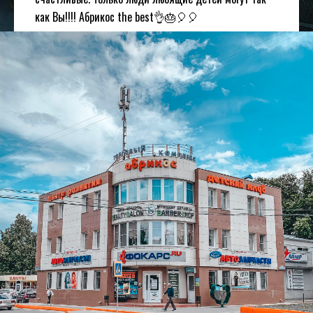
как Вы!!!! Абрикос the best👌🎂🎈🎈