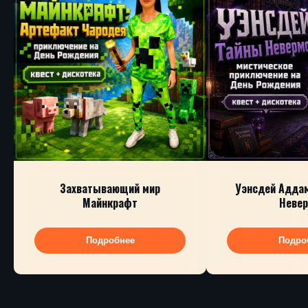
Захватывающий мир
Уэнсдей Адда
Майнкрафт
Неве
Подробнее
Подро