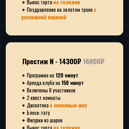
✦ Вынос торта
на тележке
✦ Поздравление на золотом троне
с
роскошной короной
Престиж N - 14300₽
16800₽
✦ Программа на
120 минут
✦ Аренда клуба на
150 минут
✦ Включены 8 участников
✦ 2 квест комнаты
✦ Дискотека
с неоновым шоу
✦ Блеск-тату
✦ Фигурки из шаров
✦ Вынос торта
на тележке